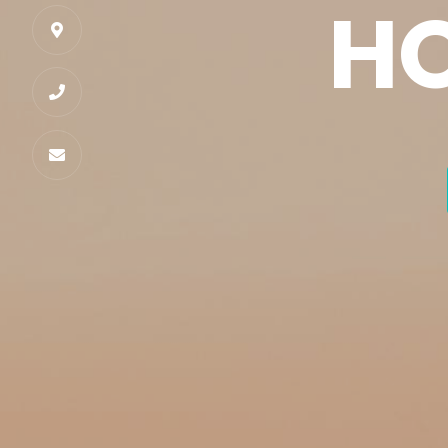
HO


